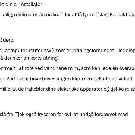
 din el-installatør.
olig, minimerer du risikoen for at få lynnedslag. Kontakt din 
g døre.
(tv, computer, router osv.), som er ledningsforbundet – lednin
å der sker en kortslutning.
komme til at røre ved vandhane m.m., som kan lede en oversp
en god idé at have haveslangen klar, men tjek at den virker!
milie, at de frakobler dine elektriske apparater og tjekke relæ
slå fra. Tjek også fryseren for evt. at undgå fordærvet mad.