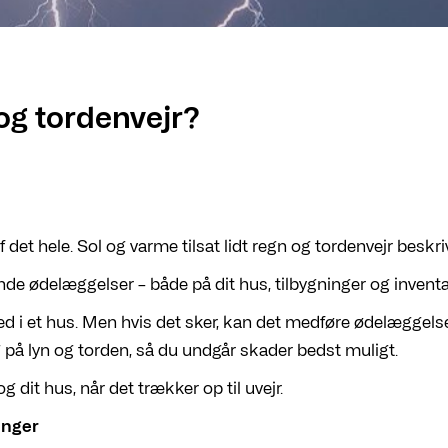
 og tordenvejr?
det hele. Sol og varme tilsat lidt regn og tordenvejr beskr
nde ødelæggelser – både på dit hus, tilbygninger og inventa
 ned i et hus. Men hvis det sker, kan det medføre ødelæggelse
på lyn og torden, så du undgår skader bedst muligt.
og dit hus, når det trækker op til uvejr.
inger