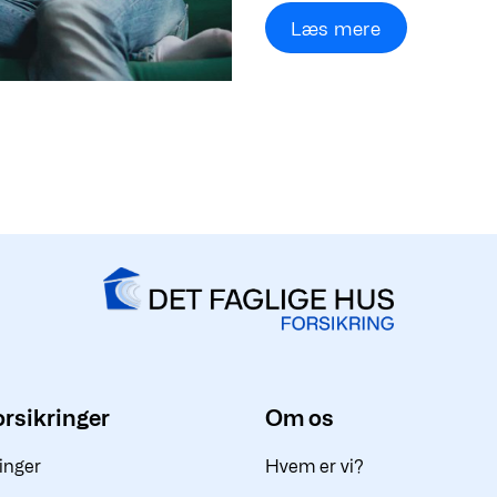
Læs mere
rsikringer
Om os
inger
Hvem er vi?