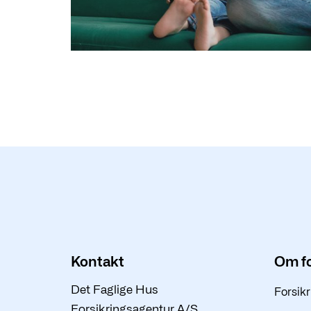
Kontakt
Om fo
Det Faglige Hus
Forsikr
Forsikringsagentur A/S,