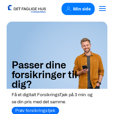
Skip
Min side
to
content
Passer dine
forsikringer til
dig?
Få et digitalt ForsikringsTjek på 3 min. og
se din pris med det samme.
Prøv forsikringstjek