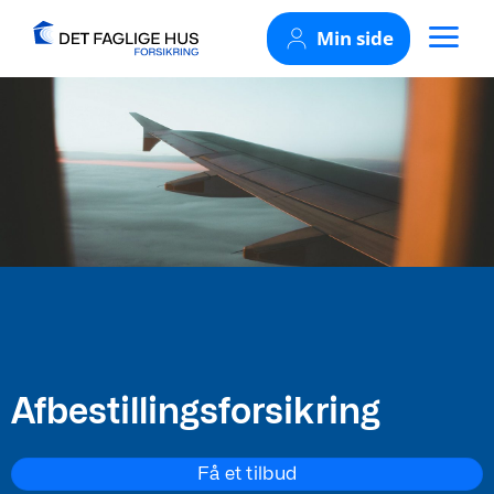
Skip
Min side
to
content
Afbestillingsforsikring
Få et tilbud