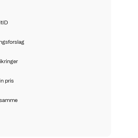
itID
ingsforslag
ikringer
n pris
t samme