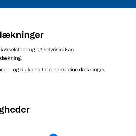
sdækninger
ørselsforbrug og selvrisici kan
sdækning.
leaser – og du kan altid ændre i dine dækninger,
igheder