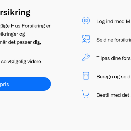
orsikring
Log ind med M
aglige Hus Forsikring er
sikringer og
Se dine forsikr
når det passer dig,
Tilpas dine fors
 selvfølgelig videre.
Beregn og se di
pris
Bestil med de