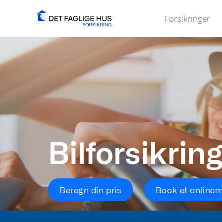
Skip
Forsikringer
to
content
Bilforsikrin
Beregn din pris
Book et online