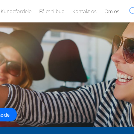
Kundefordele
Få et tilbud
Kontakt os
Om os
g
møde