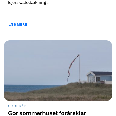
lejerskadedækning....
LÆS MERE
GODE RÅD
Gør sommerhuset forårsklar