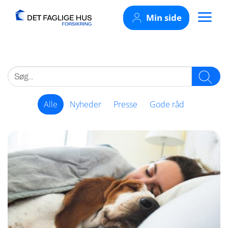
Skip
Min side
to
content
Alle
Nyheder
Presse
Gode råd