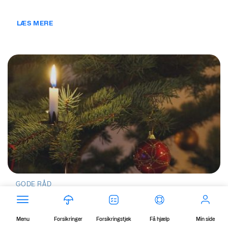
LÆS MERE
GODE RÅD
Undgå at julen ender i flammer
Undgå ulykker i julen. Få tips og gode råd til,
Menu
Forsikringer
Forsikringstjek
Få hjælp
Min side
hvordan du kan forebygge brandskader....